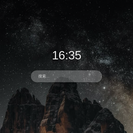
16
:
35