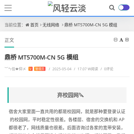
当前位置：
首页
无线网络
鼎桥 MT5700M-CN 5G 模组
正文
鼎桥 MT5700M-CN 5G 模组
︶ㄣ信🍁仰メ
/
2025-05-04
/
17.07 W阅读
/
0评论
V
管理员
弃校园网🔪
宿舍大家里面一直共用的都是校园网，就是那种要登录认证
的校园网，平时稳定性很差。各楼层、宿舍的交换机和 AP
都很老了，网线质量也很差。后面咨询过各家的宽带安装，