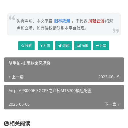
免责声明：本文来自
旧林故渊
，不代表
风轻云淡
的观
点和立场，如有侵权请联系本平台处理。
收藏
打赏
阅读
海报
分享
随手拍–山雨欲来风满楼
« 上一篇
2023-06-15
Airpi AP3000E 5GCPE之鼎桥MT5700模组配置
2025-05-06
下一篇 »
相关阅读